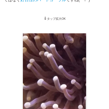
⇓
タップ拡大OK