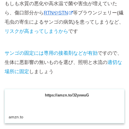
もしも水質の悪化や高水温で菌や害虫が増えていた
ら、傷口部分から
RTNやSTN
等ブラウンジェリー(繊
毛虫の寄生によるサンゴの病気)を患ってしまうなど、
リスクが高まってしまうから
です
サンゴの固定には専用の接着剤などが有効
ですので、
生体に悪影響の無いものを選び、照明と水流の
適切な
場所に固定
しましょう
https://amzn.to/32yvwuG
amzn.to