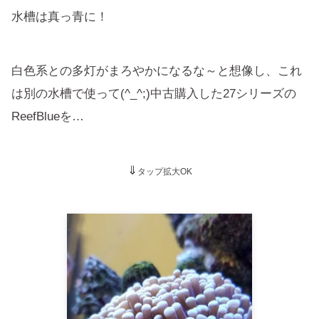
水槽は真っ青に！
白色系との多灯がまろやかになるな～と想像し、これ
は別の水槽で使って(^_^;)中古購入した27シリーズの
ReefBlueを…
⇓
タップ拡大OK