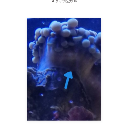
⇓
タップ拡大OK