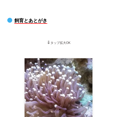
飼育とあとがき
⇓
タップ拡大OK