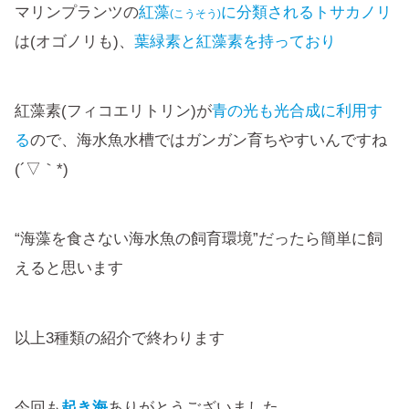
マリンプランツの
紅藻
に分類されるトサカノリ
(こうそう)
は(オゴノリも)、
葉緑素と紅藻素を持っており
紅藻素(フィコエリトリン)が
青の光も光合成に利用す
る
ので、海水魚水槽ではガンガン育ちやすいんですね
(´▽｀*)
“海藻を食さない海水魚の飼育環境”だったら簡単に飼
えると思います
以上3種類の紹介で終わります
今回も
起き海
ありがとうございました