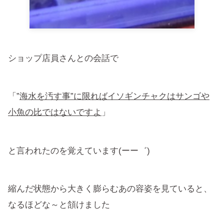
ショップ店員さんとの会話で
「”
海水を汚す事”に限ればイソギンチャクはサンゴや
小魚の比ではないですよ
」
と言われたのを覚えています(ーー゛)
縮んだ状態から大きく膨らむあの容姿を見ていると、
なるほどな～と頷けました