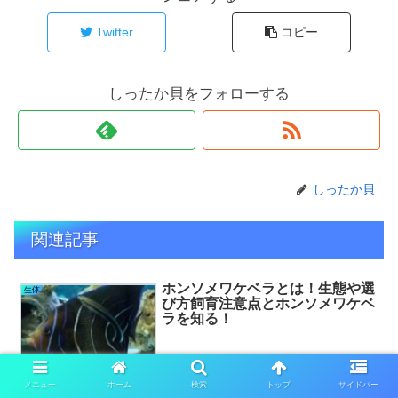
Twitter
コピー
しったか貝をフォローする
しったか貝
関連記事
ホンソメワケベラとは！生態や選
生体
び方飼育注意点とホンソメワケベ
ラを知る！
こんにちは管理人です(・∀・)ノ いつも見てくださる皆様ありがとう
メニュー
ホーム
検索
トップ
サイドバー
ございます 今回は海水魚されている方には馴染み深いのではないか