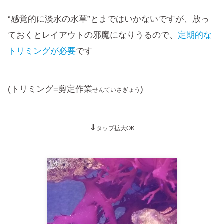
“感覚的に淡水の水草”とまではいかないですが、放っ
ておくとレイアウトの邪魔になりうるので、
定期的な
トリミングが必要
です
(トリミング=剪定作業
)
せんていさぎょう
⇓
タップ拡大OK