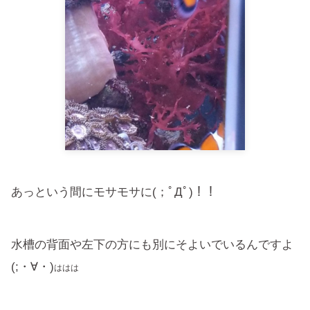
あっという間にモサモサに(；ﾟДﾟ)！！
水槽の背面や左下の方にも別にそよいでいるんですよ
(;・∀・)
ははは