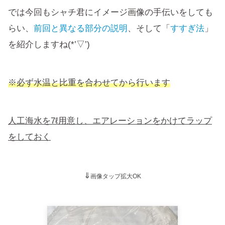
では今回もシャチ君にイメージ画像の手伝いをしても
らい、
前回と異なる部分の説明
、そして「
すすぎ法
」
を紹介しますね(*’▽’)
※必ず水温と比重を合わせてから行います
人工海水を7
ℓ用意し、エアレーションをかけてラップ
をしておく
⇓
画像タップ拡大OK