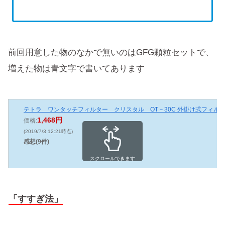
前回用意した物のなかで無いのはGFG顆粒セットで、
増えた物は青文字で書いてあります
テトラ ワンタッチフィルター クリスタル OT－30C 外掛け式フィル
1,468円
価格:
(2019/7/3 12:21時点)
感想(9件)
スクロールできます
「すすぎ法」